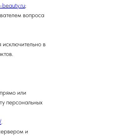
-beauty.ru
;
ователем вопроса
 исключительно в
ктов.
 прямо или
ту персональных
/
.
сервером и