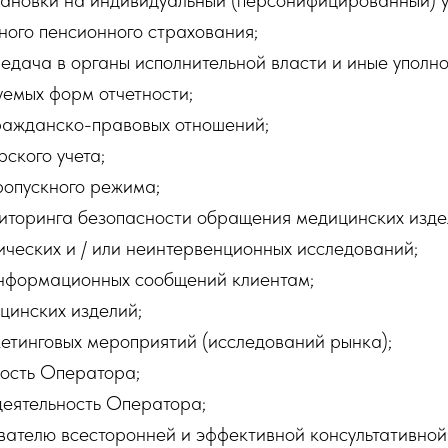
ановки на индивидуальный (персонифицированный) у
ного пенсионного страхования;
едача в органы исполнительной власти и иные уполн
уемых форм отчетности;
ажданско-правовых отношений;
ского учета;
опускного режима;
торинга безопасности обращения медицинских изде
ческих и / или неинтервенционных исследований;
формационных сообщений клиентам;
инских изделий;
тинговых мероприятий (исследований рынка);
ость Оператора;
еятельность Оператора;
ателю всесторонней и эффективной консультативной