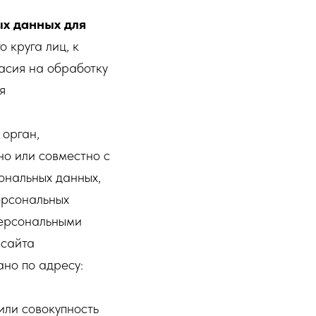
х данных для
 круга лиц, к
асия на обработку
я
 орган,
но или совместно с
ональных данных,
ерсональных
персональными
 сайта
но по адресу:
или совокупность