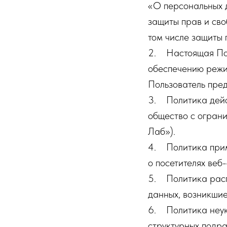
«О персональных д
защиты прав и сво
том числе защиты 
2. Настоящая Пол
обеспечению режи
Пользователь пре
3. Политика дейс
общество с огран
Лаб»).
4. Политика прим
о посетителях веб
5. Политика расп
данных, возникшие
6. Политика неук
структурных подр