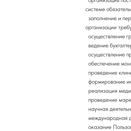
организация пост
системе обязатель
заполнение и пер
организации треб
осуществление гр
ведение бухгалтер
осуществление пр
обеспечение мони
проведение клини
формирование ин
реализация медиц
проведение марке
научная деятельн
международная д
оказание Пользов