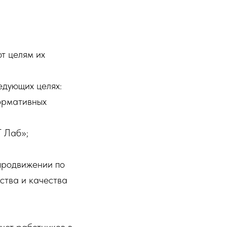
т целям их
дующих целях:
ормативных
Т Лаб»;
продвижении по
ства и качества