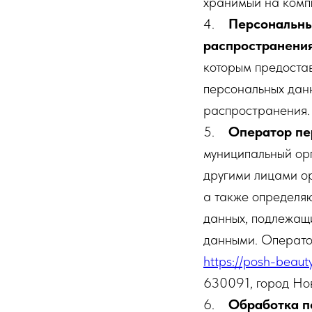
хранимый на комп
4.
Персональны
распространени
которым предостав
персональных дан
распространения.
5.
Оператор пе
муниципальный орг
другими лицами о
а также определя
данных, подлежащ
данными. Операто
https://posh-beauty
630091, город Нов
6.
Обработка п