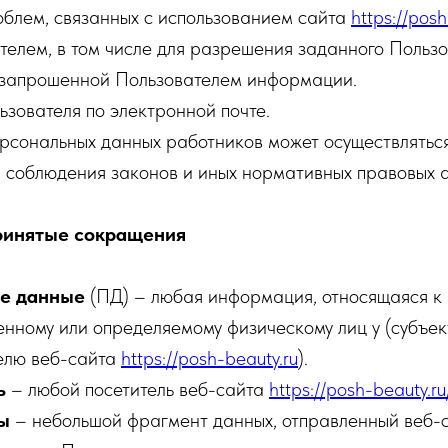
облем, связанных с использованием сайта
https://posh
телем, в том числе для разрешения заданного Польз
 запрошенной Пользователем информации.
зователя по электронной почте.
сональных данных работников может осуществляться
 соблюдения законов и иных нормативных правовых а
ринятые сокращения
е данные
(ПД) – любая информация, относящаяся к
нному или определяемому физическому лиц у (субъек
телю веб-сайта
https://posh-beauty.ru
).
ь
– любой посетитель веб-сайта
https://posh-beauty.ru
ы
– небольшой фрагмент данных, отправленный веб-