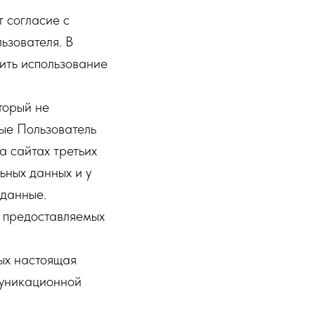
 согласие с
ьзователя. В
ить использование
оторый не
рые Пользователь
На сайтах третьих
ьных данных и у
 данные.
 предоставляемых
ных настоящая
муникационной