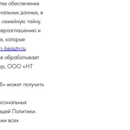
лях обеспечения
нальных данных, в
 семейную тайну.
неразглашению и
х, которые
h-beauty.ru
.
ые обрабатывает
тор, ООО «НТ
» может получить
рсональных
ящей Политики.
ми всех