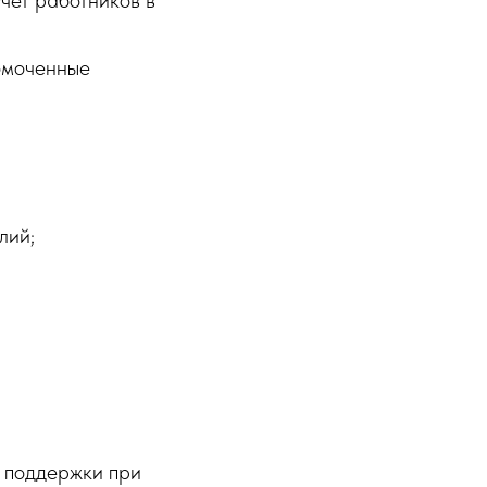
чет работников в
омоченные
лий;
 поддержки при